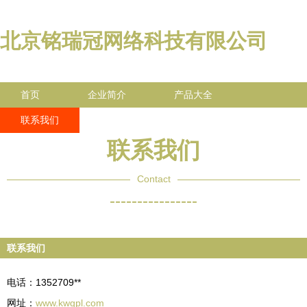
北京铭瑞冠网络科技有限公司
首页
企业简介
产品大全
联系我们
企业信息
访客留言
联系我们
Contact
----------------
联系我们
电话：1352709**
网址：
www.kwgpl.com