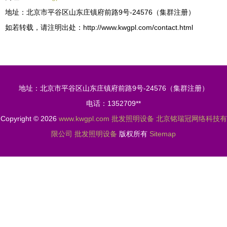
地址：北京市平谷区山东庄镇府前路9号-24576（集群注册）
如若转载，请注明出处：http://www.kwgpl.com/contact.html
地址：北京市平谷区山东庄镇府前路9号-24576（集群注册）
电话：1352709**
Copyright © 2026
www.kwgpl.com
批发照明设备
北京铭瑞冠网络科技有
限公司
批发照明设备
版权所有
Sitemap